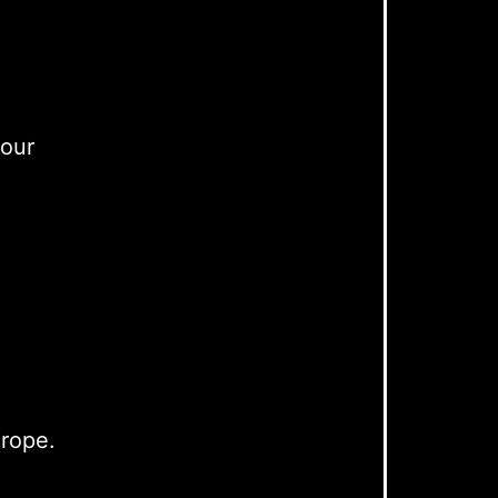
pour
urope.